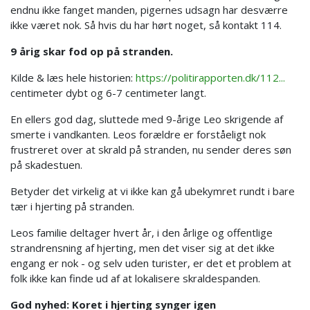
endnu ikke fanget manden, pigernes udsagn har desværre
ikke været nok. Så hvis du har hørt noget, så kontakt 114.
9 årig skar fod op på stranden.
Kilde & læs hele historien:
https://politirapporten.dk/112...
centimeter dybt og 6-7 centimeter langt.
En ellers god dag, sluttede med 9-årige Leo skrigende af
smerte i vandkanten. Leos forældre er forståeligt nok
frustreret over at skrald på stranden, nu sender deres søn
på skadestuen.
Betyder det virkelig at vi ikke kan gå ubekymret rundt i bare
tær i hjerting på stranden.
Leos familie deltager hvert år, i den årlige og offentlige
strandrensning af hjerting, men det viser sig at det ikke
engang er nok - og selv uden turister, er det et problem at
folk ikke kan finde ud af at lokalisere skraldespanden.
God nyhed: Koret i hjerting synger igen